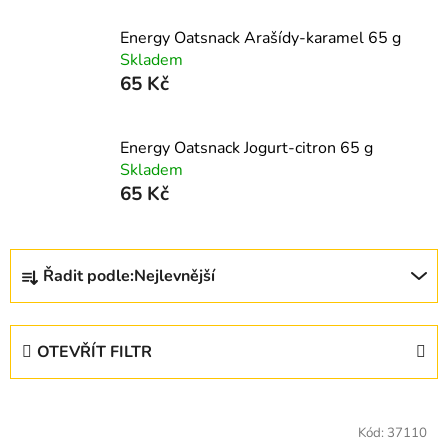
Energy Oatsnack Arašídy-karamel 65 g
Skladem
65 Kč
Energy Oatsnack Jogurt-citron 65 g
Skladem
65 Kč
Ř
Řadit podle:
Nejlevnější
a
z
e
OTEVŘÍT FILTR
n
í
V
p
ý
Kód:
37110
r