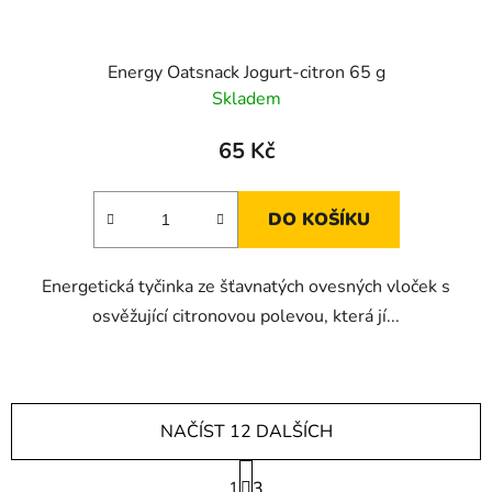
Energy Oatsnack Jogurt-citron 65 g
Skladem
65 Kč
DO KOŠÍKU
Energetická tyčinka ze šťavnatých ovesných vloček s
osvěžující citronovou polevou, která jí...
NAČÍST 12 DALŠÍCH
S
1
t
3