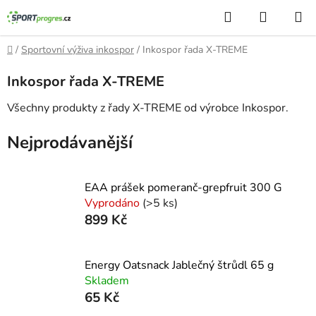
Přejít
Hledat
NÁKUP
na
KOŠÍK
obsah
Domů
/
Sportovní výživa inkospor
/
Inkospor řada X-TREME
Inkospor řada X-TREME
Všechny produkty z řady X-TREME od výrobce Inkospor.
Nejprodávanější
EAA prášek pomeranč-grepfruit 300 G
Vyprodáno
(>5 ks)
899 Kč
Energy Oatsnack Jablečný štrůdl 65 g
Skladem
65 Kč