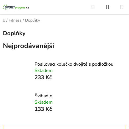
Přejít
Hledat
NÁKUP
na
KOŠÍK
obsah
Domů
/
Fitness
/
Doplňky
Doplňky
Nejprodávanější
Posilovací kolečko dvojité s podložkou
Skladem
233 Kč
Švihadlo
Skladem
133 Kč
Ř