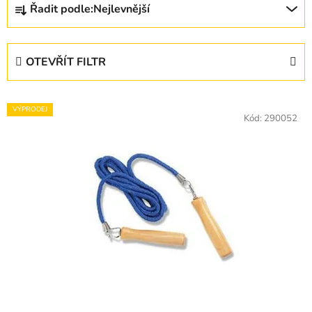
Řadit podle:
Nejlevnější
a
z
e
OTEVŘÍT FILTR
n
í
V
p
VÝPRODEJ
ý
Kód:
290052
r
p
o
i
d
s
u
p
k
r
t
o
ů
d
u
k
t