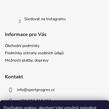
u
Sledovat na Instagramu
Informace pro Vás
Obchodní podmínky
Podmínky ochrany osobních údajů
Možnosti platby, dopravy
Kontakt
info
@
sportprogres.cz
+420 602 713 891
Používáme cookies, abychom Vám umožnili pohodlné