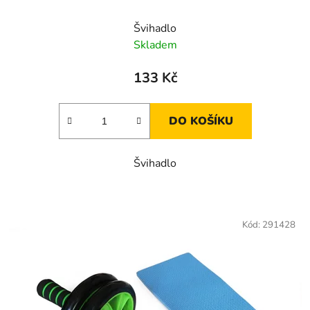
ů
Švihadlo
Skladem
133 Kč
DO KOŠÍKU
Švihadlo
Kód:
291428