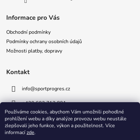
Informace pro Vás
Obchodní podmínky
Podmínky ochrany osobních údajů
Možnosti platby, dopravy
Kontakt
info
@
sportprogres.cz
+420 602 713 891
Používáme cookies, abychom Vám umožnili pohodlné
+420 734 491 091
prohlížení webu a díky analýze provozu webu neustále
zlepšovali jeho funkce, výkon a použitelnost. Více
informací
zde
.