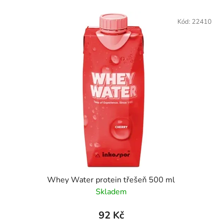
í
V
p
ý
Kód:
22410
r
p
o
i
d
s
u
p
k
r
t
o
ů
d
u
k
t
ů
Whey Water protein třešeň 500 ml
Skladem
92 Kč