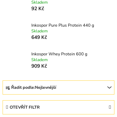
Skladem
92 Kč
Inkospor Pure Plus Protein 440 g
Skladem
649 Kč
Inkospor Whey Protein 600 g
Skladem
909 Kč
Ř
Řadit podle:
Nejlevnější
a
z
e
OTEVŘÍT FILTR
n