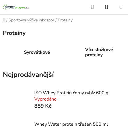
Přejít
Hledat
NÁKUP
na
KOŠÍK
obsah
Domů
/
Sportovní výživa inkospor
/
Proteiny
Proteiny
Vícesložkové
Syrovátkové
proteiny
Nejprodávanější
ISO Whey Protein černý rybíz 600 g
Vyprodáno
889 Kč
Whey Water protein třešeň 500 ml