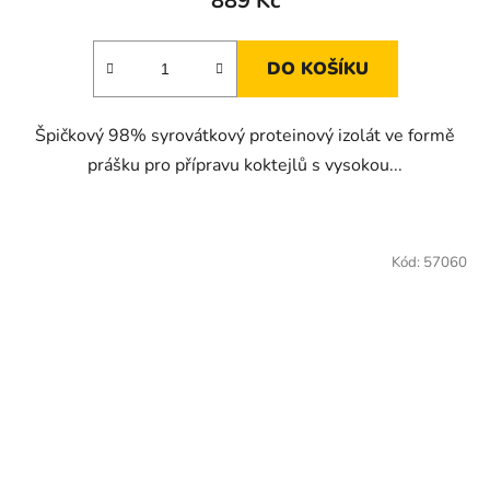
889 Kč
DO KOŠÍKU
Špičkový 98% syrovátkový proteinový izolát ve formě
prášku pro přípravu koktejlů s vysokou...
Kód:
57060