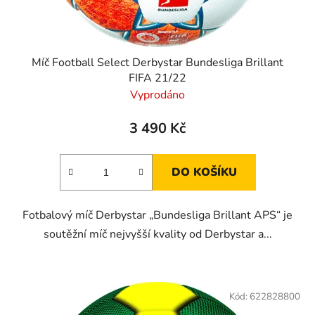
k
t
ů
Míč Football Select Derbystar Bundesliga Brillant
FIFA 21/22
Vyprodáno
3 490 Kč
DO KOŠÍKU
Fotbalový míč Derbystar „Bundesliga Brillant APS“ je
soutěžní míč nejvyšší kvality od Derbystar a...
Kód:
622828800