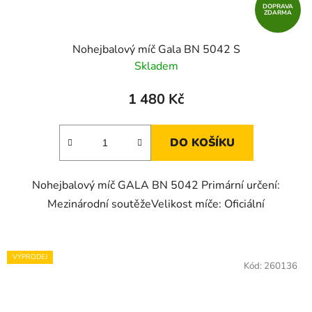
DOPRAVA
ZDARMA
Nohejbalový míč Gala BN 5042 S
Skladem
1 480 Kč
DO KOŠÍKU
Nohejbalový míč GALA BN 5042 Primární určení:
Mezinárodní soutěžeVelikost míče: Oficiální
VÝPRODEJ
Kód:
260136