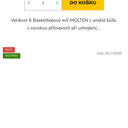
DO KOŠÍKU
Velikost 6 Basketbalový míč MOLTEN z umělé kůže,
s vysokou přilnavostí při uchopení,...
AKCE
Kód:
BG74000
NOVINKA