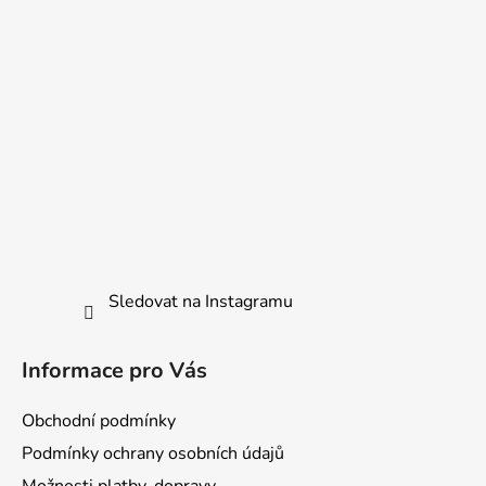
í
y
v
ý
p
i
s
u
Sledovat na Instagramu
Informace pro Vás
Obchodní podmínky
Podmínky ochrany osobních údajů
Možnosti platby, dopravy