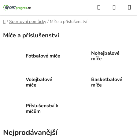
Přejít
Hledat
NÁKUP
na
KOŠÍK
obsah
Domů
/
Sportovní pomůcky
/
Míče a příslušenství
Míče a příslušenství
Nohejbalové
Fotbalové míče
míče
Volejbalové
Basketbalové
míče
míče
Příslušenství k
míčům
Nejprodávanější