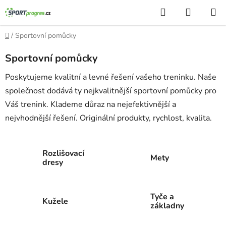
Přejít
Hledat
NÁKUP
na
KOŠÍK
obsah
Domů
/
Sportovní pomůcky
Sportovní pomůcky
Poskytujeme kvalitní a levné řešení vašeho treninku. Naše
společnost dodává ty nejkvalitnější sportovní pomůcky pro
Váš trenink. Klademe důraz na nejefektivnější a
nejvhodnější řešení. Originální produkty, rychlost, kvalita.
Rozlišovací
Mety
dresy
Tyče a
Kužele
základny