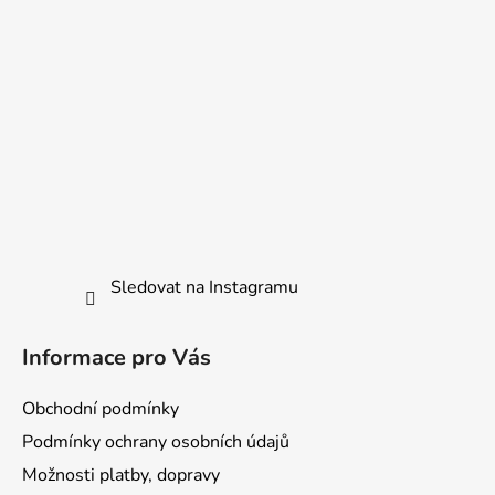
v
ý
p
i
s
u
Sledovat na Instagramu
Informace pro Vás
Obchodní podmínky
Podmínky ochrany osobních údajů
Možnosti platby, dopravy