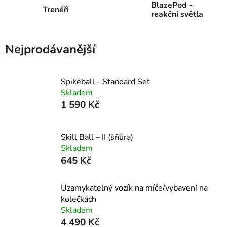
BlazePod -
Trenéři
reakční světla
Nejprodávanější
Spikeball - Standard Set
Skladem
1 590 Kč
Skill Ball – II (šňůra)
Skladem
645 Kč
Uzamykatelný vozík na míče/vybavení na
kolečkách
Skladem
4 490 Kč