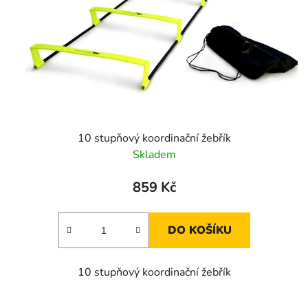
r
t
o
ů
d
u
k
t
ů
10 stupňový koordinační žebřík
Skladem
859 Kč
DO KOŠÍKU
10 stupňový koordinační žebřík