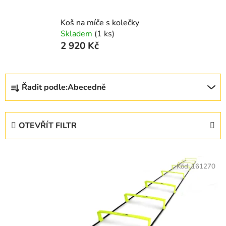
Koš na míče s kolečky
Skladem
(1 ks)
2 920 Kč
Ř
Řadit podle:
Abecedně
a
z
e
OTEVŘÍT FILTR
n
í
V
p
ý
Kód:
161270
r
p
o
i
d
s
u
p
k