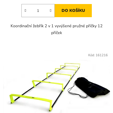
DO KOŠÍKU
Koordinační žebřík 2 v 1 vyvýšené pružné příčky 12
příček
Kód:
161216