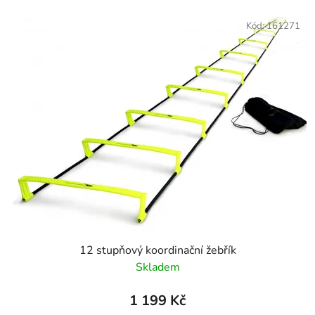
Kód:
161271
12 stupňový koordinační žebřík
Skladem
1 199 Kč