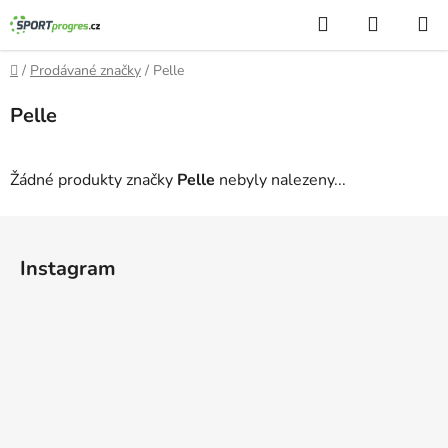
Přejít
Hledat
NÁKUP
na
KOŠÍK
obsah
Domů
/
Prodávané značky
/
Pelle
Pelle
Žádné produkty značky
Pelle
nebyly nalezeny...
Z
á
Instagram
p
a
t
í