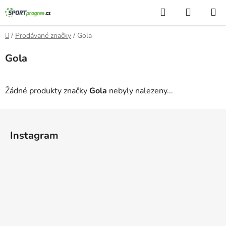
Přejít
Hledat
NÁKUP
na
KOŠÍK
obsah
Domů
/
Prodávané značky
/
Gola
Gola
Žádné produkty značky
Gola
nebyly nalezeny...
Z
á
Instagram
p
a
t
í