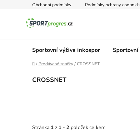
Přejít
Obchodní podmínky
Podmínky ochrany osobních
na
obsah
Sportovní výživa inkospor
Sportovní
Domů
/
Prodávané značky
/
CROSSNET
CROSSNET
Stránka
1
z
1
-
2
položek celkem