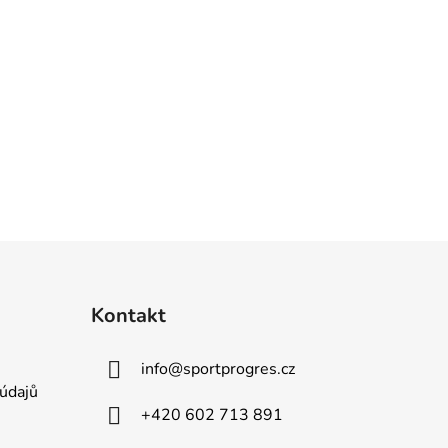
Kontakt
info
@
sportprogres.cz
údajů
+420 602 713 891