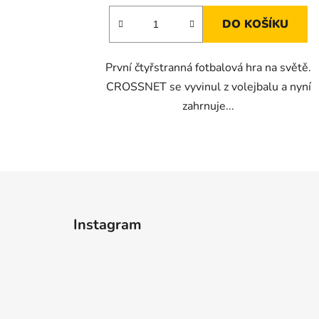
DO KOŠÍKU
První čtyřstranná fotbalová hra na světě.
CROSSNET se vyvinul z volejbalu a nyní
zahrnuje...
Z
á
Instagram
p
a
t
í