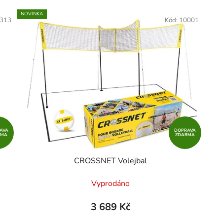
NOVINKA
313
Kód:
10001
AVA
DOPRAVA
RMA
ZDARMA
CROSSNET Volejbal
Vyprodáno
3 689 Kč