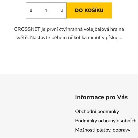
DO KOŠÍKU
CROSSNET je první čtyřhranná volejbalová hra na
světě. Nastavte během několika minut v písku,...
O
v
l
á
d
Informace pro Vás
a
c
Obchodní podmínky
í
p
Podmínky ochrany osobních 
r
Možnosti platby, dopravy
v