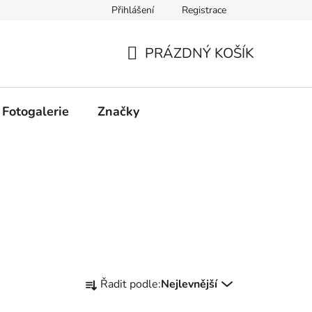
Přihlášení
Registrace
PRÁZDNÝ KOŠÍK
NÁKUPNÍ
KOŠÍK
Fotogalerie
Značky
Ř
Řadit podle:
Nejlevnější
a
z