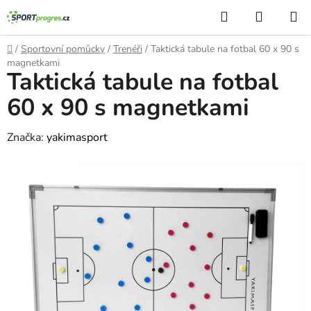
Přejít
Hledat
NÁKUP
na
KOŠÍK
obsah
Domů
/
Sportovní pomůcky
/
Trenéři
/
Taktická tabule na fotbal 60 x 90 s
magnetkami
Taktická tabule na fotbal
60 x 90 s magnetkami
Značka:
yakimasport