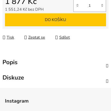
1 877 Kč
1 551,24 Kč bez DPH
Měrná cena:
DO KOŠÍKU
Tisk
Zeptat se
Sdílet
Popis
Diskuze
Z
á
Instagram
p
a