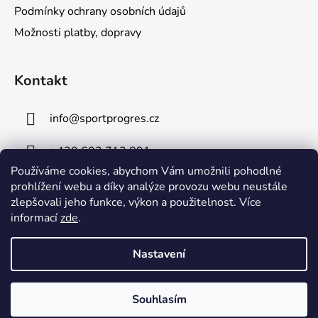
Podmínky ochrany osobních údajů
Možnosti platby, dopravy
Kontakt
info
@
sportprogres.cz
+420 602 713 891
Používáme cookies, abychom Vám umožnili pohodlné
+420 734 491 091
prohlížení webu a díky analýze provozu webu neustále
zlepšovali jeho funkce, výkon a použitelnost. Více
informací
zde
.
Nastavení
Vytvořil Shoptet
Souhlasím
Copyright 2026
sportprogres.cz
. Všechna práva