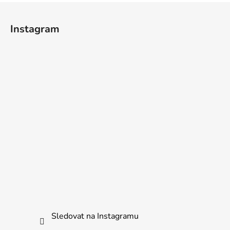
Z
á
Instagram
p
a
t
í
Sledovat na Instagramu