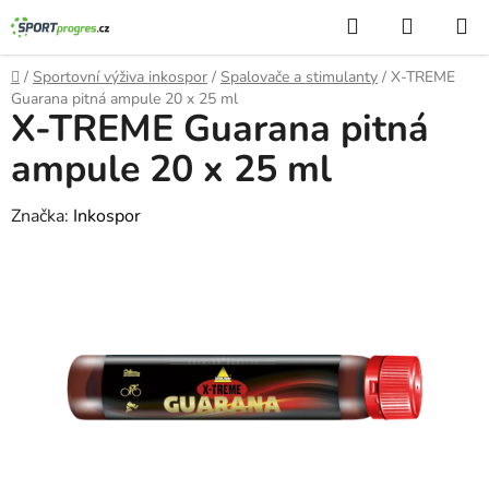
Přejít
Hledat
NÁKUP
na
KOŠÍK
obsah
Domů
/
Sportovní výživa inkospor
/
Spalovače a stimulanty
/
X-TREME
Guarana pitná ampule 20 x 25 ml
X-TREME Guarana pitná
ampule 20 x 25 ml
Značka:
Inkospor