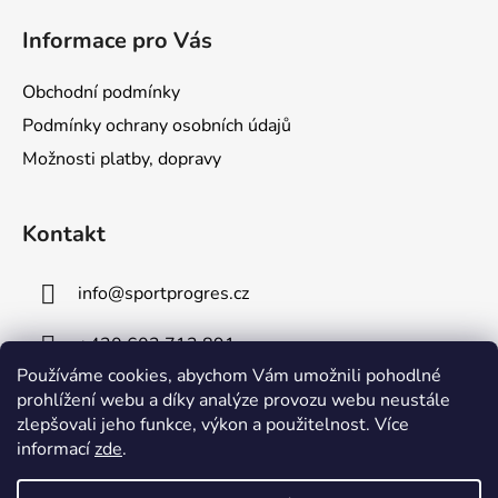
Informace pro Vás
Obchodní podmínky
Podmínky ochrany osobních údajů
Možnosti platby, dopravy
Kontakt
info
@
sportprogres.cz
+420 602 713 891
Používáme cookies, abychom Vám umožnili pohodlné
+420 734 491 091
prohlížení webu a díky analýze provozu webu neustále
zlepšovali jeho funkce, výkon a použitelnost. Více
informací
zde
.