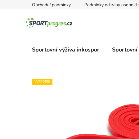
Přejít
Obchodní podmínky
Podmínky ochrany osobních
na
obsah
Sportovní výživa inkospor
Sportovní
VÝPRODEJ