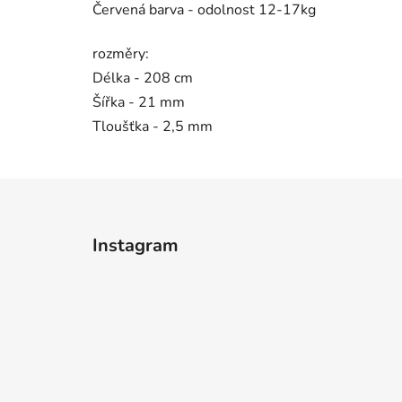
Červená barva - odolnost 12-17kg
rozměry:
Délka - 208 cm
Šířka - 21 mm
Tloušťka - 2,5 mm
Z
á
Instagram
p
a
t
í