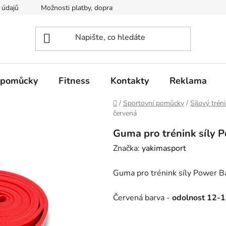
 údajů
Možnosti platby, dopravy
 pomůcky
Fitness
Kontakty
Reklama
Domů
/
Sportovní pomůcky
/
Silový trén
červená
Guma pro trénink síly P
Značka:
yakimasport
Guma pro trénink síly Power Ba
Červená barva -
odolnost 12-