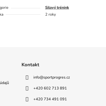
gorie
Silový trénink
ka
2 roky
Kontakt
info
@
sportprogres.cz
údajů
+420 602 713 891
+420 734 491 091