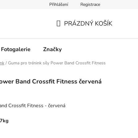
Přihlášení
Registrace
PRÁZDNÝ KOŠÍK
NÁKUPNÍ
KOŠÍK
Fotogalerie
Značky
ink
/
Guma pro trénink síly Power Band Crossfit Fitness
ower Band Crossfit Fitness červená
nd Crossfit Fitness - červená
17kg