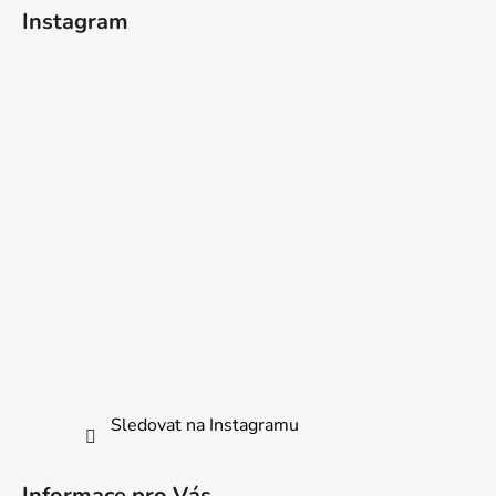
á
Instagram
p
a
t
í
Sledovat na Instagramu
Informace pro Vás