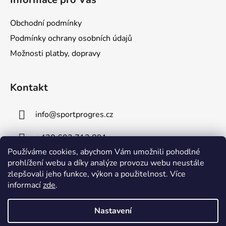
Obchodní podmínky
Podmínky ochrany osobních údajů
Možnosti platby, dopravy
Kontakt
info
@
sportprogres.cz
+420 602 713 891
Používáme cookies, abychom Vám umožnili pohodlné
+420 734 491 091
prohlížení webu a díky analýze provozu webu neustále
zlepšovali jeho funkce, výkon a použitelnost. Více
informací
zde
.
Nastavení