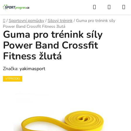
Přejít
Hledat
NÁKUP
na
KOŠÍK
obsah
Domů
/
Sportovní pomůcky
/
Silový trénink
/
Guma pro trénink síly
Power Band Crossfit Fitness žlutá
Guma pro trénink síly
Power Band Crossfit
Fitness žlutá
Značka:
yakimasport
VÝPRODEJ