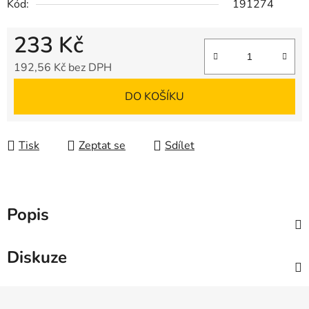
Kód:
191274
233 Kč
192,56 Kč bez DPH
Měrná cena:
DO KOŠÍKU
Tisk
Zeptat se
Sdílet
Popis
Diskuze
Z