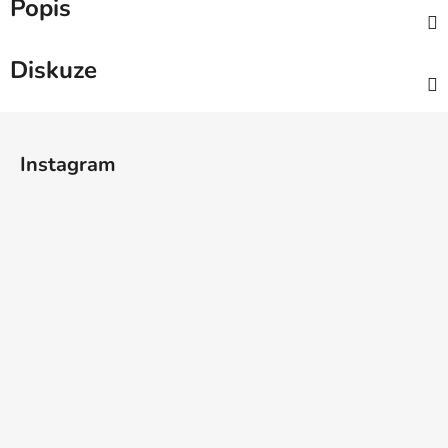
Popis
Diskuze
Z
á
Instagram
p
a
t
í