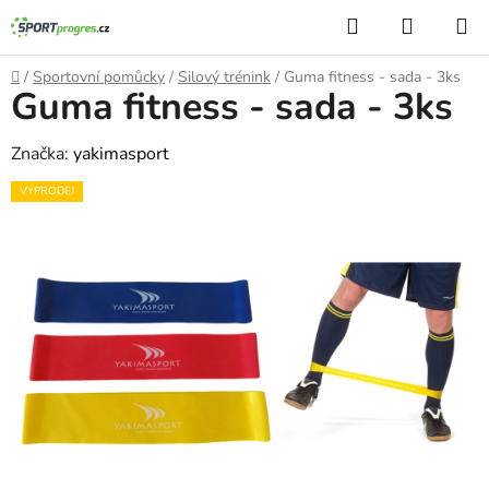
Přejít
Hledat
NÁKUP
na
KOŠÍK
obsah
Domů
/
Sportovní pomůcky
/
Silový trénink
/
Guma fitness - sada - 3ks
Guma fitness - sada - 3ks
Značka:
yakimasport
VÝPRODEJ