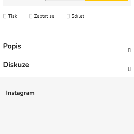
Měrná cena:
Tisk
Zeptat se
Sdílet
Popis
Diskuze
Z
á
Instagram
p
a
t
í