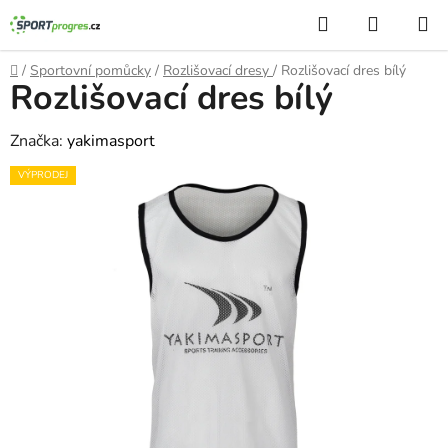
Přejít
Hledat
NÁKUP
na
KOŠÍK
obsah
Domů
/
Sportovní pomůcky
/
Rozlišovací dresy
/
Rozlišovací dres bílý
Rozlišovací dres bílý
Značka:
yakimasport
VÝPRODEJ