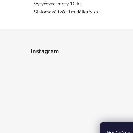
- Vytyčovací mety 10 ks
- Slalomové tyče 1m délka 5 ks
Z
á
Instagram
p
a
t
í
Používáme c