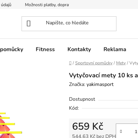
 údajů
Možnosti platby, dopravy
 pomůcky
Fitness
Kontakty
Reklama
Domů
/
Sportovní pomůcky
/
Mety
/
Vyty
Vytyčovací mety 10 ks a
Značka:
yakimasport
Dostupnost
Kód:
659 Kč
544,63 Kč bez DPH