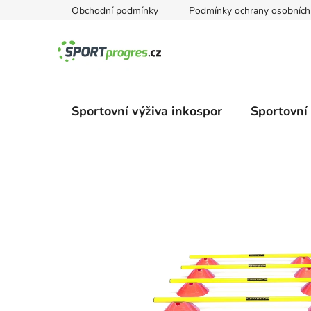
Přejít
Obchodní podmínky
Podmínky ochrany osobních
na
obsah
Sportovní výživa inkospor
Sportovní