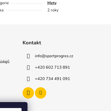
gorie
Mety
ka
2 roky
Kontakt
info
@
sportprogres.cz
údajů
+420 602 713 891
+420 734 491 091