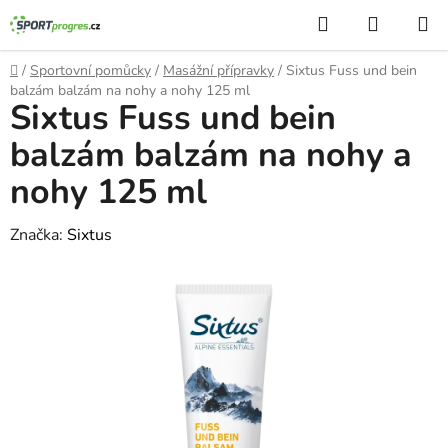
Přejít
Hledat
NÁKUP
na
KOŠÍK
obsah
Domů
/
Sportovní pomůcky
/
Masážní přípravky
/
Sixtus Fuss und bein
balzám balzám na nohy a nohy 125 ml
Sixtus Fuss und bein
balzám balzám na nohy a
nohy 125 ml
Značka:
Sixtus