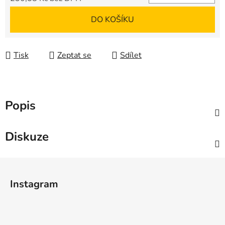
Měrná cena:
DO KOŠÍKU
Tisk
Zeptat se
Sdílet
Popis
Diskuze
Z
á
Instagram
p
a
t