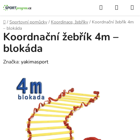
Přejít
Hledat
NÁKUP
na
KOŠÍK
obsah
Domů
/
Sportovní pomůcky
/
Koordinace, žebříky
/
Koordnační žebřík 4m
– blokáda
Koordnační žebřík 4m –
blokáda
Značka:
yakimasport