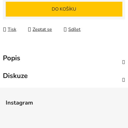
Měrná cena:
DO KOŠÍKU
Tisk
Zeptat se
Sdílet
Popis
Diskuze
Z
á
Instagram
p
a
t