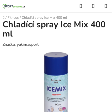
Přejít
Hledat
NÁKUP
na
KOŠÍK
obsah
Domů
/
Fitness
/
Chladící spray Ice Mix 400 ml
Chladící spray Ice Mix 400
ml
Značka:
yakimasport