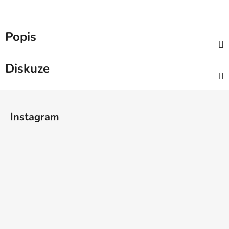
Popis
Diskuze
Z
á
Instagram
p
a
t
í