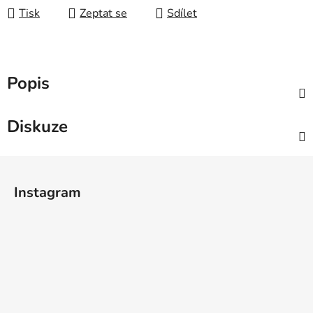
Tisk
Zeptat se
Sdílet
Popis
Diskuze
Z
á
Instagram
p
a
t
í