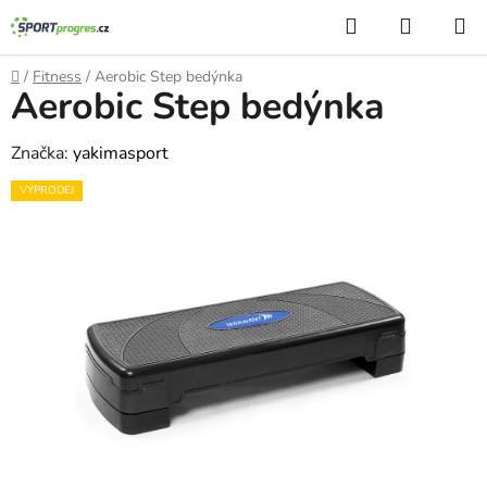
Přejít
Hledat
NÁKUP
na
KOŠÍK
obsah
Domů
/
Fitness
/
Aerobic Step bedýnka
Aerobic Step bedýnka
Značka:
yakimasport
VÝPRODEJ