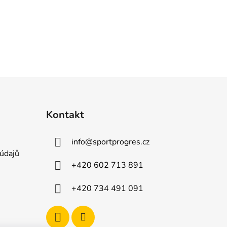
Kontakt
info
@
sportprogres.cz
údajů
+420 602 713 891
+420 734 491 091