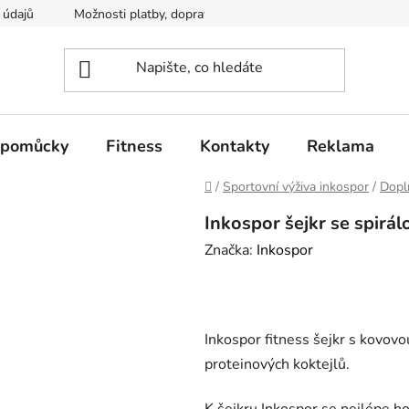
 údajů
Možnosti platby, dopravy
 pomůcky
Fitness
Kontakty
Reklama
Domů
/
Sportovní výživa inkospor
/
Dopl
Inkospor šejkr se spirá
Značka:
Inkospor
Inkospor fitness šejkr s kovovo
proteinových koktejlů.