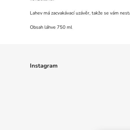
Lahev má zacvakávací uzávěr, takže se vám nest
Obsah láhve 750 ml
Z
á
Instagram
p
a
t
í