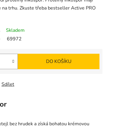
dí proteiny Inkospor. Proteiny Inkospor mají
 na trhu. Zkuste třeba bestseller Active PRO
Skladem
69972
DO KOŠÍKU
Sdílet
or
oktejl bez hrudek a získá bohatou krémovou