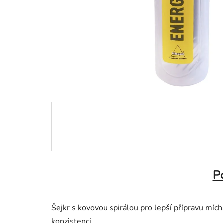
P
Šejkr s kovovou spirálou pro lepší přípravu míc
konzistenci.