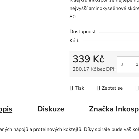
K šejkru Inkospor se nejlépe ho
nejvyšší aminokyselinové skóre
80.
Dostupnost
Kód:
339 Kč
280,17 Kč bez DPH
Měrná cena:
Tisk
Zeptat se
opis
Diskuze
Značka
Inkosp
haných nápojů a proteinových koktejlů. Díky spirále bude váš k